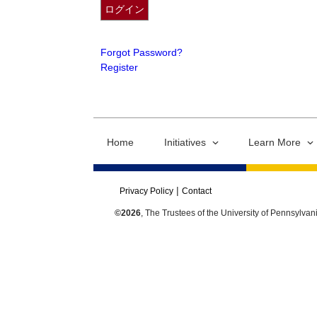
Forgot Password?
Register
Home
Initiatives
Learn More
Privacy Policy
Contact
©2026
, The Trustees of the University of Pennsylvan