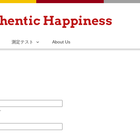
メ
イ
ン
コ
ン
測定テスト
About Us
テ
ン
ツ
に
移
動
い。