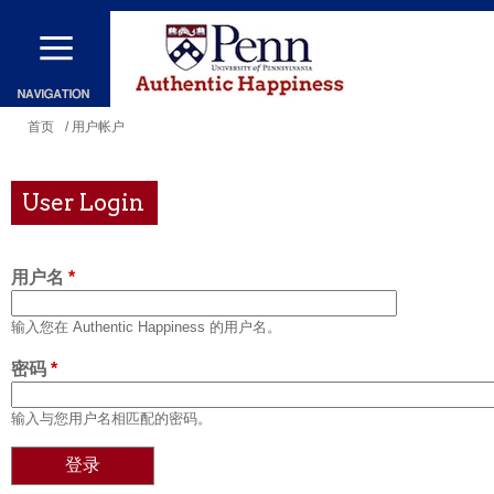
跳
转
到
主
你
首页
/ 用户帐户
要
在
内
这
User Login
容
里
用户名
*
输入您在 Authentic Happiness 的用户名。
密码
*
输入与您用户名相匹配的密码。