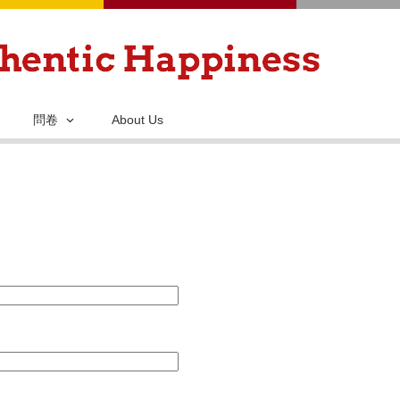
移
至
主
內
容
問卷
About Us