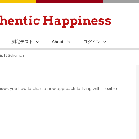
メ
イ
ン
コ
ン
測定テスト
About Us
ログイン
テ
E. P. Seligman
ン
ツ
に
移
shows you how to chart a new approach to living with "flexible
動