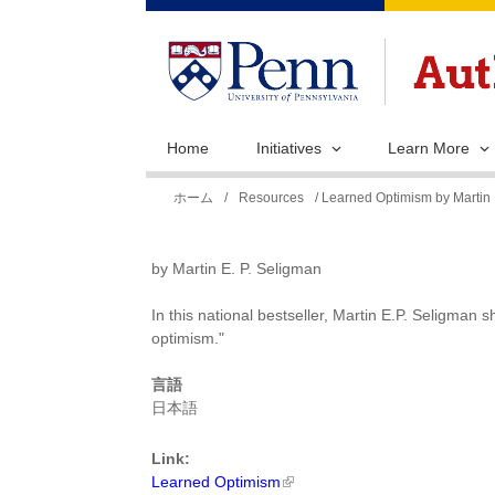
Home
Initiatives
Learn More
現
ホーム
/
Resources
/ Learned Optimism by Martin 
在
地
by Martin E. P. Seligman
In this national bestseller, Martin E.P. Seligman 
optimism."
言語
日本語
Link:
Learned Optimism