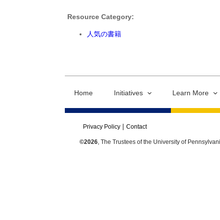
Resource Category:
人気の書籍
Home
Initiatives
Learn More
Privacy Policy
Contact
©2026
, The Trustees of the University of Pennsylvan