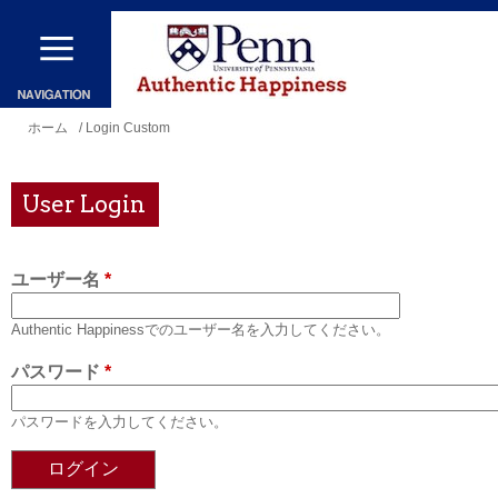
メ
イ
ン
コ
現
ホーム
/ Login Custom
ン
在
テ
地
User Login
ン
ツ
ユーザー名
*
に
移
Authentic Happinessでのユーザー名を入力してください。
動
パスワード
*
パスワードを入力してください。