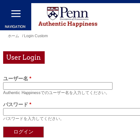
メ
イ
ン
コ
現
ホーム
/ Login Custom
ン
在
テ
地
User Login
ン
ツ
ユーザー名
*
に
移
Authentic Happinessでのユーザー名を入力してください。
動
パスワード
*
パスワードを入力してください。