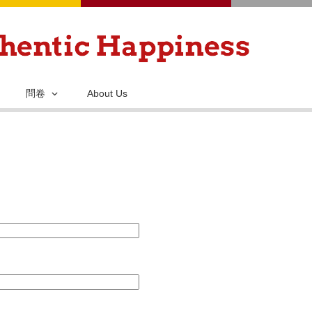
移
至
主
內
容
問卷
About Us