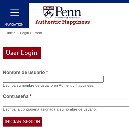
Pasar
al
contenido
principal
Se
Inicio
/ Login Custom
encuentra
usted
User Login
aquí
Nombre de usuario
*
Escriba su nombre de usuario en Authentic Happiness.
Contraseña
*
Escriba la contraseña asignada a su nombre de usuario.