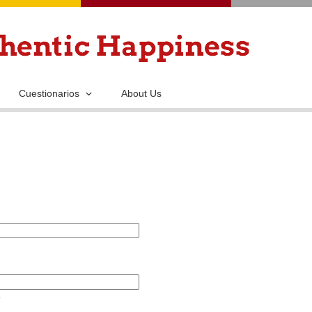
Pasar
al
contenido
principal
Cuestionarios
About Us
.