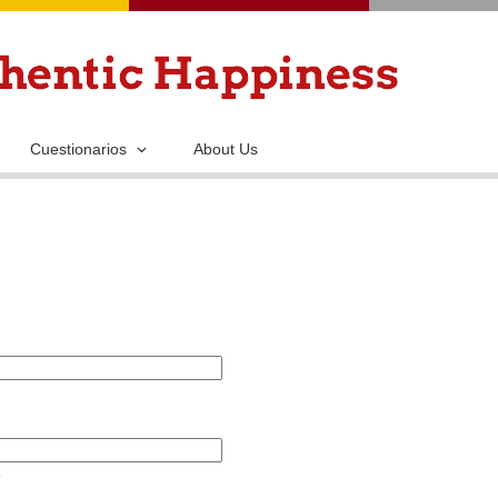
Pasar
al
contenido
principal
Cuestionarios
About Us
.