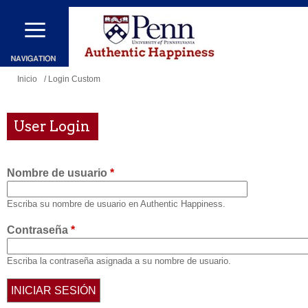
Pasar
al
contenido
principal
Se
Inicio
/ Login Custom
encuentra
usted
User Login
aquí
Nombre de usuario
*
Escriba su nombre de usuario en Authentic Happiness.
Contraseña
*
Escriba la contraseña asignada a su nombre de usuario.