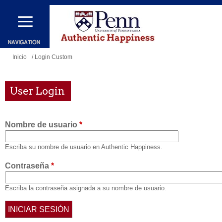
Pasar
al
contenido
principal
Se
Inicio
/ Login Custom
encuentra
usted
User Login
aquí
Nombre de usuario
*
Escriba su nombre de usuario en Authentic Happiness.
Contraseña
*
Escriba la contraseña asignada a su nombre de usuario.