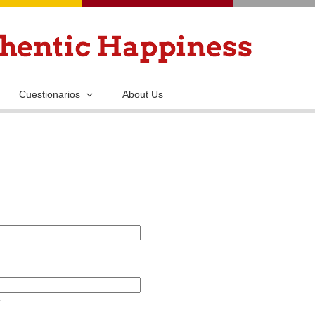
Pasar
al
contenido
principal
Cuestionarios
About Us
.