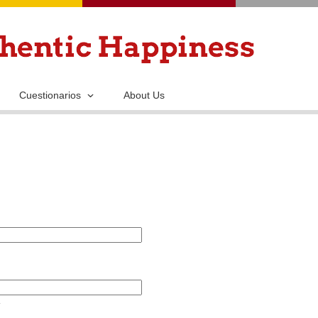
Pasar
al
contenido
principal
Cuestionarios
About Us
.