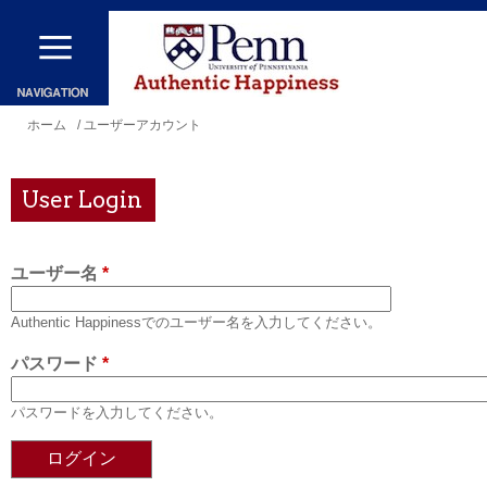
メ
イ
ン
コ
現
ホーム
/ ユーザーアカウント
ン
在
テ
地
User Login
ン
ツ
ユーザー名
*
に
移
Authentic Happinessでのユーザー名を入力してください。
動
パスワード
*
パスワードを入力してください。