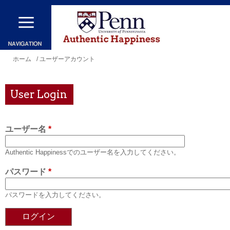
メ
イ
ン
コ
現
ホーム
/ ユーザーアカウント
ン
在
テ
地
User Login
ン
ツ
ユーザー名
*
に
移
Authentic Happinessでのユーザー名を入力してください。
動
パスワード
*
パスワードを入力してください。