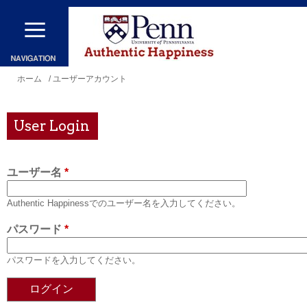
メ
イ
ン
コ
現
ホーム
/ ユーザーアカウント
ン
在
テ
地
User Login
ン
ツ
ユーザー名
*
に
移
Authentic Happinessでのユーザー名を入力してください。
動
パスワード
*
パスワードを入力してください。