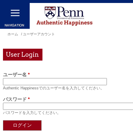
メ
イ
ン
コ
現
ホーム
/ ユーザーアカウント
ン
在
テ
地
User Login
ン
ツ
ユーザー名
*
に
移
Authentic Happinessでのユーザー名を入力してください。
動
パスワード
*
パスワードを入力してください。