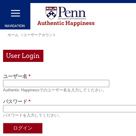
メ
イ
ン
コ
現
ホーム
/ ユーザーアカウント
ン
在
テ
地
User Login
ン
ツ
ユーザー名
*
に
移
Authentic Happinessでのユーザー名を入力してください。
動
パスワード
*
パスワードを入力してください。