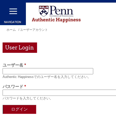
メ
イ
ン
コ
現
ホーム
/ ユーザーアカウント
ン
在
テ
地
User Login
ン
ツ
ユーザー名
*
に
移
Authentic Happinessでのユーザー名を入力してください。
動
パスワード
*
パスワードを入力してください。