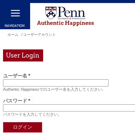
メ
イ
ン
コ
現
ホーム
/ ユーザーアカウント
ン
在
テ
地
User Login
ン
ツ
ユーザー名
*
に
移
Authentic Happinessでのユーザー名を入力してください。
動
パスワード
*
パスワードを入力してください。