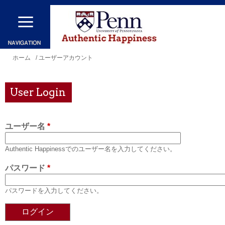
メ
イ
ン
コ
現
ホーム
/ ユーザーアカウント
ン
在
テ
地
User Login
ン
ツ
ユーザー名
*
に
移
Authentic Happinessでのユーザー名を入力してください。
動
パスワード
*
パスワードを入力してください。