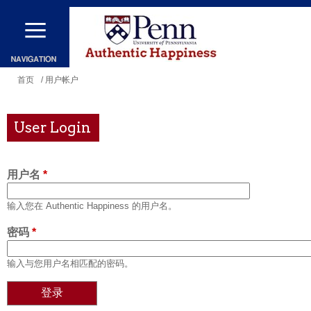
跳
转
到
主
你
首页
/ 用户帐户
要
在
内
这
User Login
容
里
用户名
*
输入您在 Authentic Happiness 的用户名。
密码
*
输入与您用户名相匹配的密码。