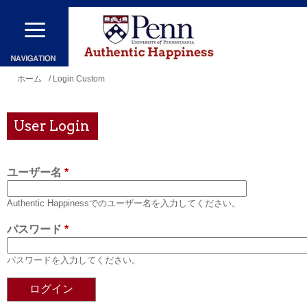
メ
イ
ン
コ
現
ホーム
/ Login Custom
ン
在
テ
地
User Login
ン
ツ
ユーザー名
*
に
移
Authentic Happinessでのユーザー名を入力してください。
動
パスワード
*
パスワードを入力してください。