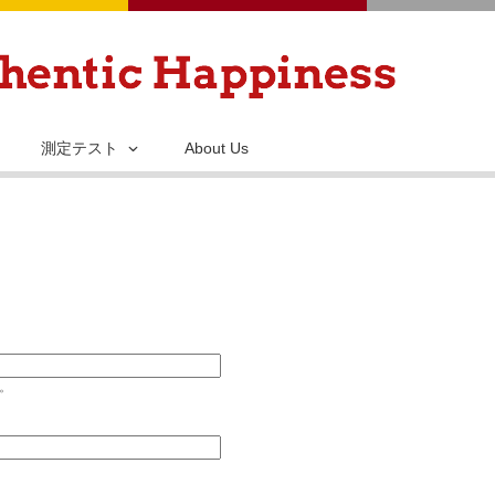
メ
イ
ン
コ
ン
測定テスト
About Us
テ
ン
ツ
に
移
動
い。