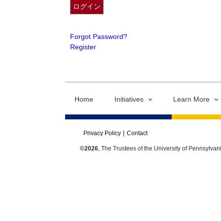
Forgot Password?
Register
Home
Initiatives
Learn More
Privacy Policy
Contact
©2026
, The Trustees of the University of Pennsylvan