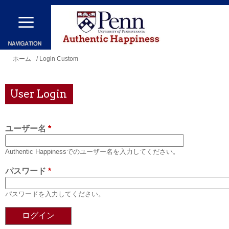
メ
イ
ン
コ
現
ホーム
/ Login Custom
ン
在
テ
地
User Login
ン
ツ
ユーザー名
*
に
移
Authentic Happinessでのユーザー名を入力してください。
動
パスワード
*
パスワードを入力してください。