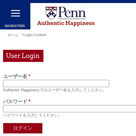
メ
イ
ン
コ
現
ホーム
/ Login Custom
ン
在
テ
地
User Login
ン
ツ
ユーザー名
*
に
移
Authentic Happinessでのユーザー名を入力してください。
動
パスワード
*
パスワードを入力してください。