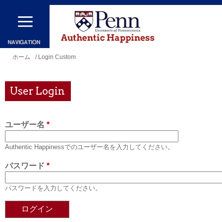
メ
イ
ン
コ
現
ホーム
/ Login Custom
ン
在
テ
地
User Login
ン
ツ
ユーザー名
*
に
移
Authentic Happinessでのユーザー名を入力してください。
動
パスワード
*
パスワードを入力してください。