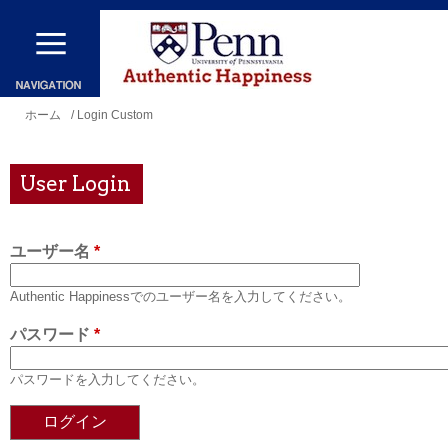
メ
イ
ン
コ
現
ホーム
/ Login Custom
ン
在
テ
地
User Login
ン
ツ
ユーザー名
*
に
移
Authentic Happinessでのユーザー名を入力してください。
動
パスワード
*
パスワードを入力してください。