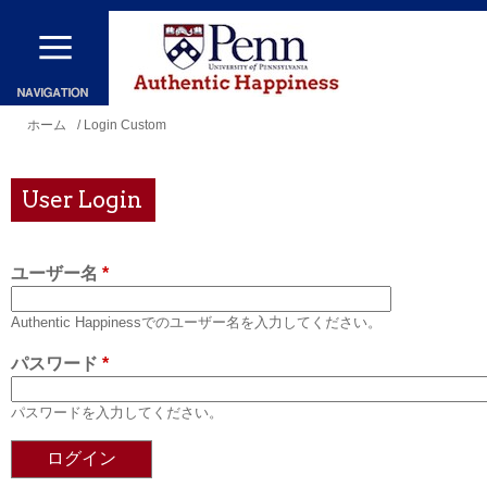
メ
イ
ン
コ
現
ホーム
/ Login Custom
ン
在
テ
地
User Login
ン
ツ
ユーザー名
*
に
移
Authentic Happinessでのユーザー名を入力してください。
動
パスワード
*
パスワードを入力してください。