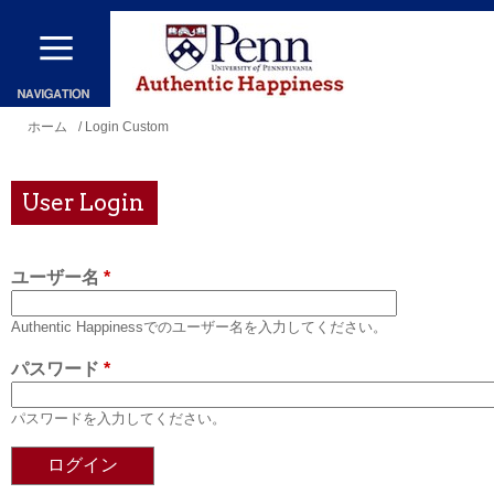
メ
イ
ン
コ
現
ホーム
/ Login Custom
ン
在
テ
地
User Login
ン
ツ
ユーザー名
*
に
移
Authentic Happinessでのユーザー名を入力してください。
動
パスワード
*
パスワードを入力してください。