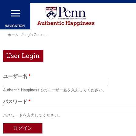
メ
イ
ン
コ
現
ホーム
/ Login Custom
ン
在
テ
地
User Login
ン
ツ
ユーザー名
*
に
移
Authentic Happinessでのユーザー名を入力してください。
動
パスワード
*
パスワードを入力してください。