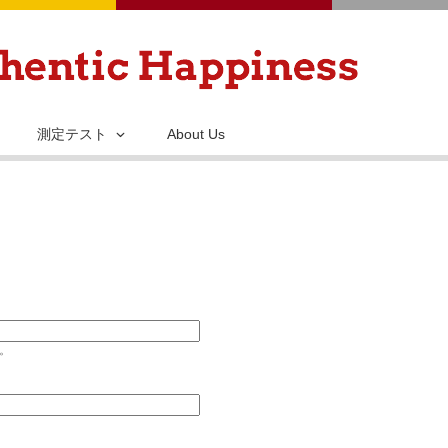
メ
イ
ン
コ
ン
測定テスト
About Us
テ
ン
ツ
に
移
動
い。