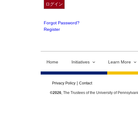
Forgot Password?
Register
Home
Initiatives
Learn More
Privacy Policy
Contact
©2026
, The Trustees of the University of Pennsylvan