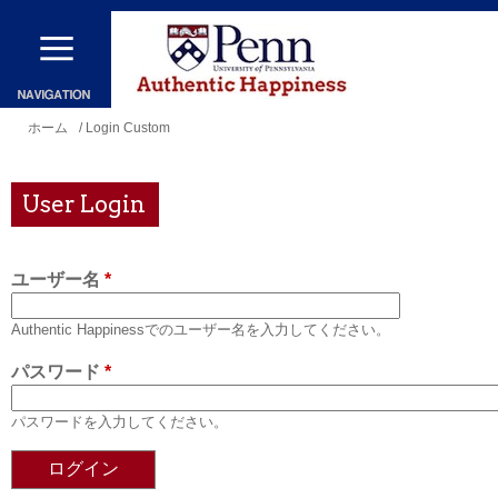
メ
イ
ン
コ
現
ホーム
/ Login Custom
ン
在
テ
地
User Login
ン
ツ
ユーザー名
*
に
移
Authentic Happinessでのユーザー名を入力してください。
動
パスワード
*
パスワードを入力してください。