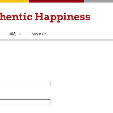
跳
转
到
主
要
问卷
About Us
内
容