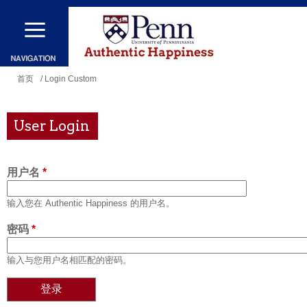
跳
转
到
主
你
首页
/ Login Custom
要
在
内
这
User Login
容
里
用户名
*
输入您在 Authentic Happiness 的用户名。
密码
*
输入与您用户名相匹配的密码。