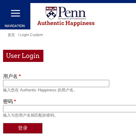
跳
转
到
主
你
首页
/ Login Custom
要
在
内
这
User Login
容
里
用户名
*
输入您在 Authentic Happiness 的用户名。
密码
*
输入与您用户名相匹配的密码。