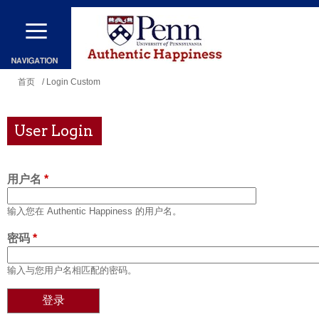
跳
转
到
主
你
首页
/ Login Custom
要
在
内
这
User Login
容
里
用户名
*
输入您在 Authentic Happiness 的用户名。
密码
*
输入与您用户名相匹配的密码。