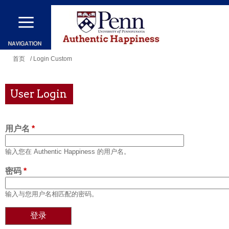
跳
转
到
主
你
首页
/ Login Custom
要
在
内
这
User Login
容
里
用户名
*
输入您在 Authentic Happiness 的用户名。
密码
*
输入与您用户名相匹配的密码。