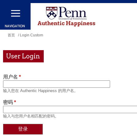
跳
转
到
主
你
首页
/ Login Custom
要
在
内
这
User Login
容
里
用户名
*
输入您在 Authentic Happiness 的用户名。
密码
*
输入与您用户名相匹配的密码。