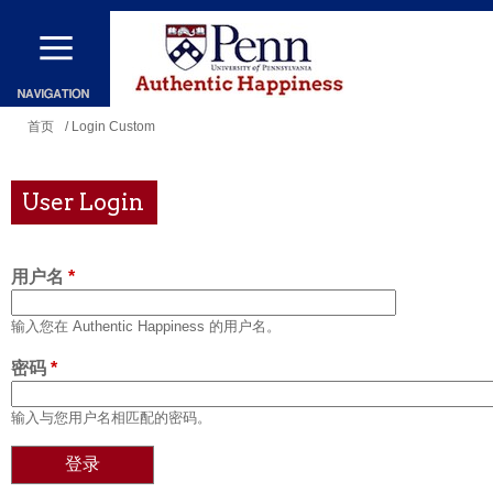
跳
转
到
主
你
首页
/ Login Custom
要
在
内
这
User Login
容
里
用户名
*
输入您在 Authentic Happiness 的用户名。
密码
*
输入与您用户名相匹配的密码。