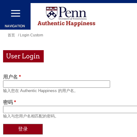
跳
转
到
主
你
首页
/ Login Custom
要
在
内
这
User Login
容
里
用户名
*
输入您在 Authentic Happiness 的用户名。
密码
*
输入与您用户名相匹配的密码。