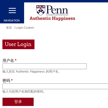
跳
转
到
主
你
首页
/ Login Custom
要
在
内
这
User Login
容
里
用户名
*
输入您在 Authentic Happiness 的用户名。
密码
*
输入与您用户名相匹配的密码。