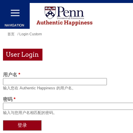
跳
转
到
主
你
首页
/ Login Custom
要
在
内
这
User Login
容
里
用户名
*
输入您在 Authentic Happiness 的用户名。
密码
*
输入与您用户名相匹配的密码。