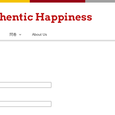
移
至
主
內
容
問卷
About Us