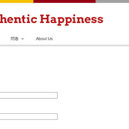
移
至
主
內
容
問卷
About Us