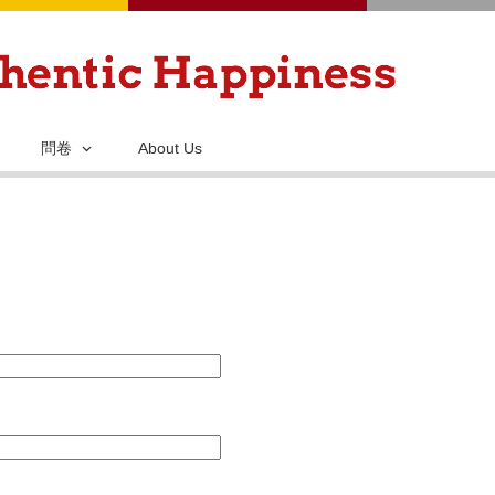
移
至
主
內
容
問卷
About Us