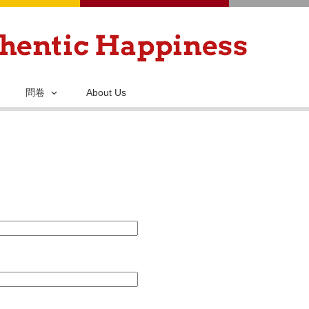
移
至
主
內
容
問卷
About Us