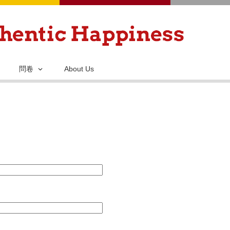
移
至
主
內
容
問卷
About Us