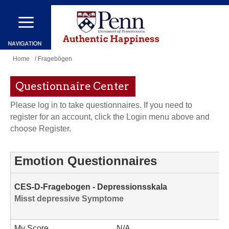
Skip
to
main
You
content
Home
/ Fragebögen
are
Questionnaire Center
here
Please log in to take questionnaires. If you need to
register for an account, click the Login menu above and
choose Register.
Emotion Questionnaires
CES-D-Fragebogen - Depressionsskala
Misst depressive Symptome
My Score
N/A